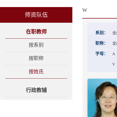
W
师资队伍
在职教师
系别：
全
职称：
全
按系别
字母：
A
按职称
V
按姓氏
行政教辅