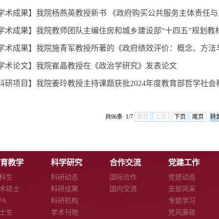
-学术成果】我院杨燕英教授新书 《政府购买公共服务主体责任
-学术成果】我院教师团队主编住房和城乡建设部“十四五”规划教
学术成果】我院施青军教授所著的《政府绩效评价：概念、方法与
-学术论文】我院崔晶教授在《政治学研究》发表论文
科研项目】我院姜玲教授主持课题获批2024年度教育部哲学社会科
共96条 1/7
首页
上页
下页
尾页
育教学
科学研究
合作交流
党建工作
科生
科研动态
国际合作
党建动态
术硕士
科研成果
国内交流
支部风采
PA
科研机构
专题学习
士生
学术刊物
党风廉政