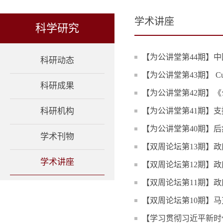
学术讲座
科学研究
【为公讲堂第44期】
科研动态
【为公讲堂第43期】 Current Opp
科研成果
【为公讲堂第42期】
科研机构
【为公讲堂第41期】
【为公讲堂第40期】
学术刊物
【双周论坛第13期】政
学术讲座
【双周论坛第12期】政
【双周论坛第11期】政
【双周论坛第10期】
【学习贯彻习近平新时