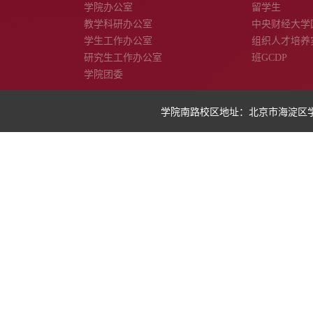
学院办公室
留学生
教学科研办公室
中央财经大学
学生工作办公室
组织人才培养
研究生工作办公室
班GCDP
学院团委
学院南路校区地址：北京市海淀区学