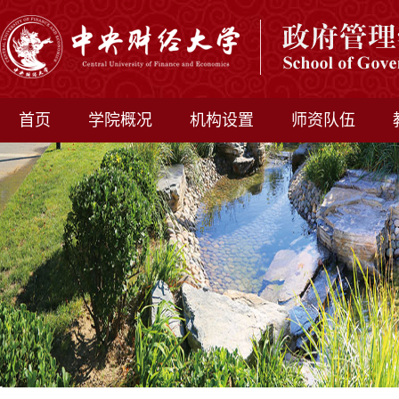
首页
学院概况
机构设置
师资队伍