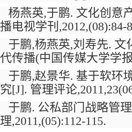
杨燕英,于鹏. 文化创
播电视学刊,
2012
,
(08):84-
于鹏,杨燕英,刘寿先.
代传播(中国传媒大学学报)
于鹏,赵景华. 基于软
究
[J].
管理评论,
2011
,
23(06
于鹏. 公私部门战略管
理,
2011
,
(05):112-115.