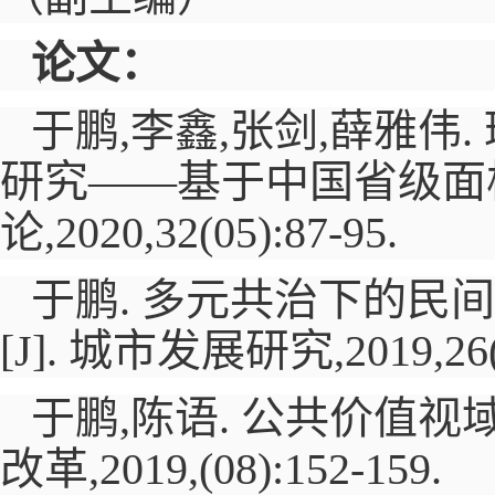
论文：
于鹏,李鑫,张剑,薛雅
研究——基于中国省级面
论,
2020
,
32(05):87-95.
于鹏. 多元共治下的民
[J].
城市发展研究,
2019
,
26
于鹏,陈语. 公共价值
改革,
2019
,
(08):152-159.