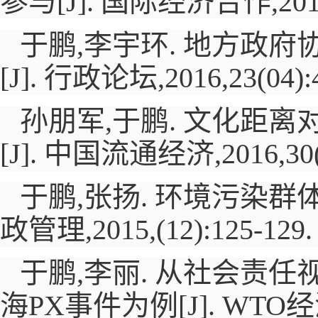
参与
[J].
国际经济合作,
20
于鹏,李宇环. 地方政
[J].
行政论坛,
2016
,
23(04):
孙朋军,于鹏. 文化距
[J].
中国流通经济,
2016
,
30
于鹏,张扬. 环境污染
政管理,
2015
,
(12):125-129.
于鹏,李丽. 从社会责
海
PX
事件为例
[J].
WTO
经