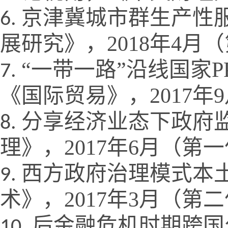
京津冀城市群生产性
展研究》，
2018
年
4
月（
“一带一路”沿线国家
P
《国际贸易》，
2017
年
9
分享经济业态下政府
理》，
2017
年
6
月（第一
西方政府治理模式本
术》，
2017
年
3
月（第二
后金融危机时期跨国