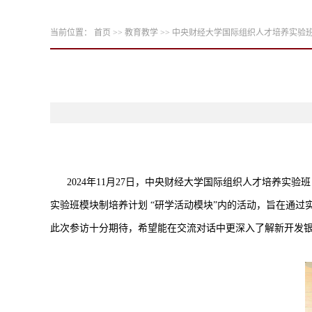
当前位置：
首页
>>
教育教学
>>
中央财经大学国际组织人才培养实验班
      2024年11月27日，中央财经大学国际组织人才培养实验班（Global Competences Development Program，简称GCDP）师生代表14人受邀参访金砖国家新开发银行。本次参访是国际组织人才培养
实验班模块制培养计划 “研学活动模块”内的活动，旨在通
此次参访十分期待，希望能在交流对话中更深入了解新开发