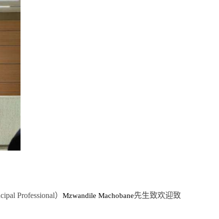
Professional）
先生致欢迎致
Mzwandile Machobane