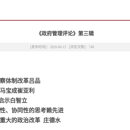
《政府管理评论》第三辑
[发布时间]：2020-06-15
[浏览次数]：
748
监察体制改革
吕
品
马宝成
崔亚利
启示
白智立
体性、协同性的思考
赖先进
一项重大的政治改革
庄德水