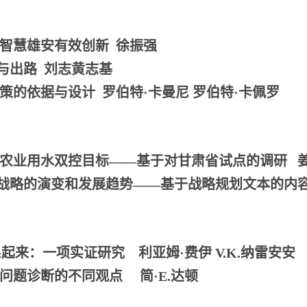
题与智慧雄安有效创新
徐振强
与
出路
刘
志
黄志基
力政策的依据与设计
罗伯特
·卡曼尼 罗伯特·卡佩罗
现农业用水双控目标
——基于对甘肃省试点的调研
发战略的演变和发展趋势——
基于战略规划文本的内
联系起来：一项实证研究
利亚姆
·费伊 V.K.纳雷安安
管理问题诊断的不同观点
简
·E.达顿