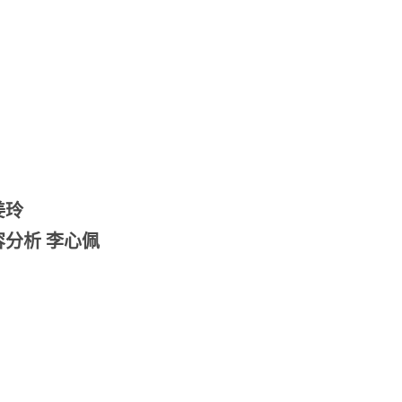
姜玲
容分析
李心佩