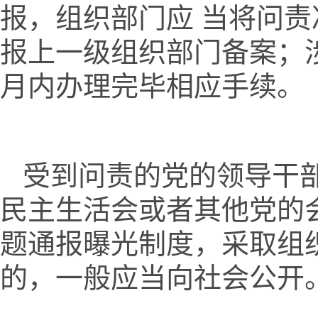
报，组织部门应 当将问
报上一级组织部门备案；
月内办理完毕相应手续。
受到问责的党的领导干
民主生活会或者其他党的
题通报曝光制度，采取组
的，一般应当向社会公开