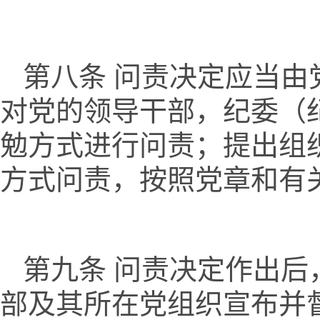
第八条 问责决定应当
对党的领导干部，纪委（
勉方式进行问责；提出组
方式问责，按照党章和有
第九条 问责决定作出
部及其所在党组织宣布并