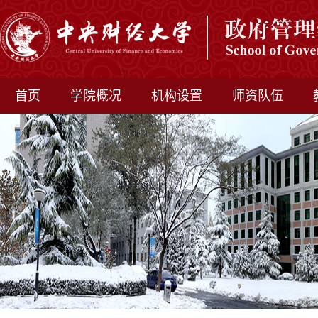
首页
学院概况
机构设置
师资队伍