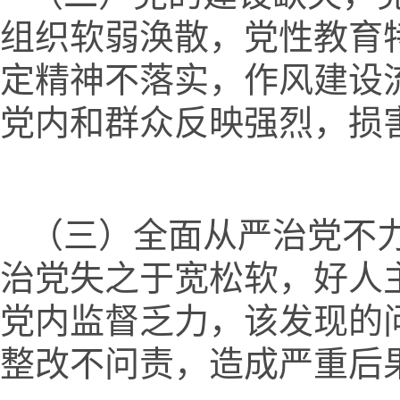
组织软弱涣散，党性教育
定精神不落实，作风建设
党内和群众反映强烈，损
（三）全面从严治党不
治党失之于宽松软，好人
党内监督乏力，该发现的
整改不问责，造成严重后