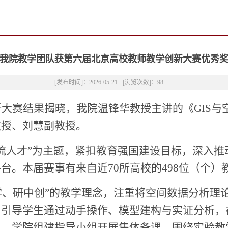
我院教学团队获第六届北京高校教师教学创新大赛优秀
[发布时间]：2026-05-21
[浏览次数]：
98
新大赛结果揭晓，我院温锋华教授主讲的《
GIS
与
教授
、
刘慧副教授。
流人才”为主题，紧扣教育强国建设目标，深入
平台。本届赛事有来自近
70
所高校的
498
位（个）
学、研中创”的教学理念，注重将空间数据分析理
，引导学生通过动手操作、模型建构与实证分析，
中，学院组建指导小组开展集体备课，围绕实验教