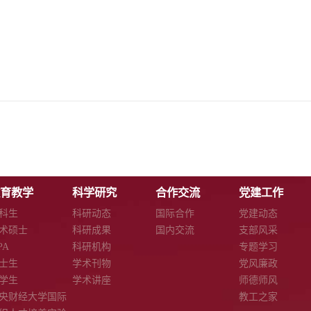
育教学
科学研究
合作交流
党建工作
科生
科研动态
国际合作
党建动态
术硕士
科研成果
国内交流
支部风采
PA
科研机构
专题学习
士生
学术刊物
党风廉政
学生
学术讲座
师德师风
央财经大学国际
教工之家