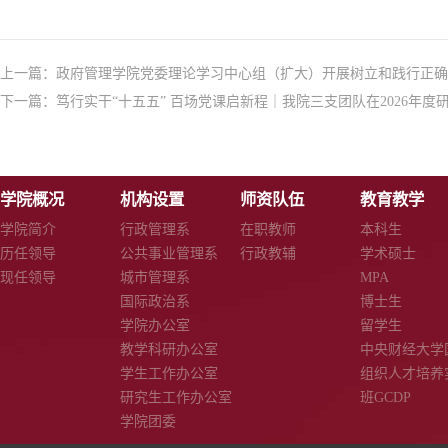
上一篇：
政府管理学院党委理论学习中心组（扩大）开展树立和践行正确
下一篇：
笃行实干“十五五” 百场党课启新程｜我院三支团队在2026年
学院概况
机构设置
师资队伍
教育教学
学院简介
行政管理系
在职教师
本科生
历任领导
公共事业管理系
行政教辅
学术硕士
现任领导
城市管理系
MPA
国际政治系
博士生
学院办公室
留学生
教学科研办公室
中央财经大学
学生工作办公室
组织人才培养
研究生工作办公室
班GCDP
学院团委