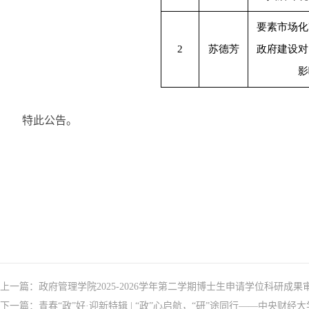
要素市场化
2
苏德芳
政府建设对
影
特此公告。
上一篇：
政府管理学院2025-2026学年第二学期博士生申请学位科研成
下一篇：
青春“政”好·迎新特辑 | “政”心启航，“研”途同行——中央财经