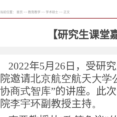
当前位置：
首页
>>
教育教学
>>
学术硕士
>> 正文
【研究生课堂
2022
年
5
月
26
日，受研究
院邀请
北京航空航天大学
协商式智库
”的讲座。此
院
李宇环
副教授主持
。